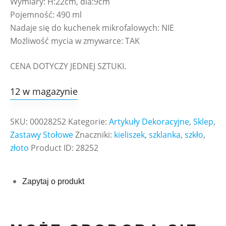
Wymiary: H:22cm, dia:9cm
Pojemność: 490 ml
Nadaje się do kuchenek mikrofalowych: NIE
Możliwość mycia w zmywarce: TAK
CENA DOTYCZY JEDNEJ SZTUKI.
12 w magazynie
SKU:
00028252
Kategorie:
Artykuły Dekoracyjne
,
Sklep
,
Zastawy Stołowe
Znaczniki:
kieliszek
,
szklanka
,
szkło
,
złoto
Product ID:
28252
Zapytaj o produkt